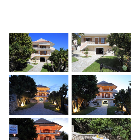
Λευκάδα Βίλες & Διαμερίσματα, Λευκάδα Βίλα Corina
.
Ενοικίαση Πολυτελής Βίλας Corina στη Λευκάδα