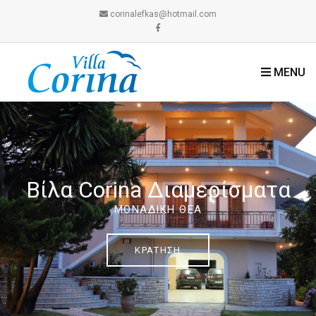
corinalefkas@hotmail.com
MENU
Βίλα Corina Διαμερίσματα
ΜΟΝΑΔΙΚΉ ΘΕΆ
ΚΡΆΤΗΣΗ