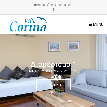
corinalefkas@hotmail.com
MENU
Διαμέρισμα 1
ΜΈΧΡΙ 5 ΆΤΟΜΑ / 50 Τ.Μ.
ΚΡΆΤΗΣΗ