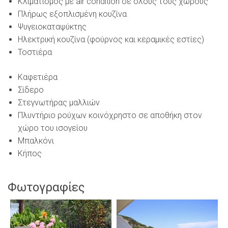
Κλιματισμός με air condition σε όλους τους χώρους
Πλήρως εξοπλισμένη κουζίνα
Ψυγειοκαταψύκτης
Ηλεκτρική κουζίνα (φούρνος και κεραμικές εστίες)
Τοστιέρα
Καφετιέρα
Σίδερο
Στεγνωτήρας μαλλιών
Πλυντήριο ρούχων κοινόχρηστο σε αποθήκη στον
χώρο του ισογείου
Μπαλκόνι
Κήπος
Φωτογραφίες